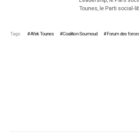
Leadership, le Parti soci
Tounes, le Parti social-
Tags:
Afek Tounes
Coalition Soumoud
Forum des force