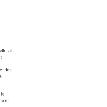
lles il
et
jet des
e
 la
me et