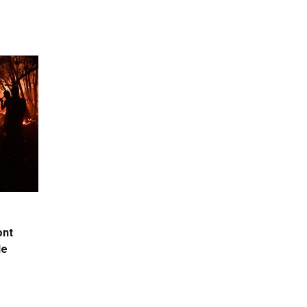
ont
de