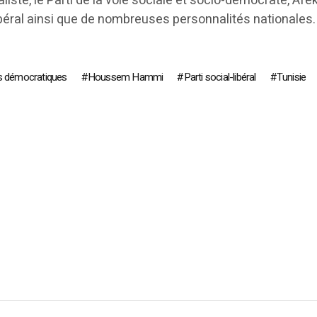
aliste, le Parti de la voie sociale et socio-démocrate, Afe
libéral ainsi que de nombreuses personnalités nationales.
s démocratiques
Houssem Hammi
Parti social-libéral
Tunisie