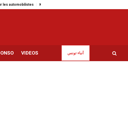
bilistes
KIKO Milano inaugure une nouvelle boutique à Tunis-Lafayette
CONSO
VIDEOS
أنباء تونس