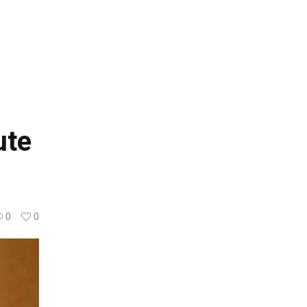
ute
0
0