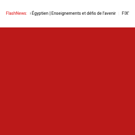
rand Musée Égyptien | Enseignements et défis de l’avenir
FlashNews:
FIX’N’GO la