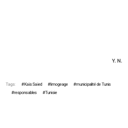
Y. N.
Tags:
Kaïs Saïed
limogeage
municipalité de Tunis
responsables
Tunisie