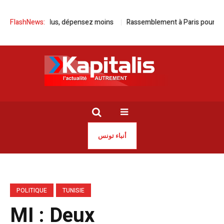
ia, roulez plus, dépensez moins
FlashNews:
Rassemblement à Paris pour la libér
أنباء تونس
POLITIQUE
TUNISIE
MI : Deux