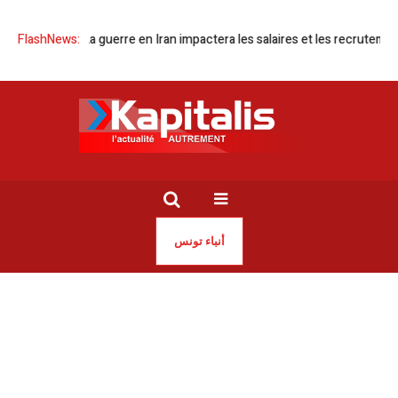
Tunisie | La guerre en Iran impactera les salaires et les recrutements
FlashNews:
أنباء تونس