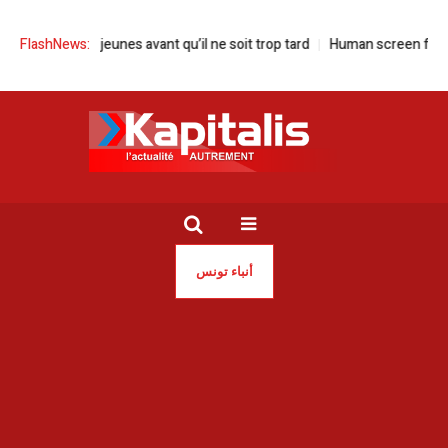
vons nos jeunes avant qu’il ne soit trop tard
FlashNews:
Human screen festival à la
أنباء تونس