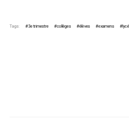
Tags:
3e trimestre
collèges
élèves
examens
lyc