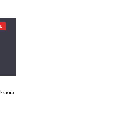
IE
ré sous