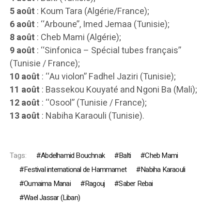
5 août
: Koum Tara (Algérie/France);
6 août
: ‘‘Arboune’’, Imed Jemaa (Tunisie);
8 août
: Cheb Mami (Algérie);
9 août
: ‘‘Sinfonica – Spécial tubes français’’
(Tunisie / France);
10 août
: ‘‘Au violon’’ Fadhel Jaziri (Tunisie);
11 août
: Bassekou Kouyaté and Ngoni Ba (Mali);
12 août
: ‘‘Osool’’ (Tunisie / France);
13 août
: Nabiha Karaouli (Tunisie).
Tags:
Abdelhamid Bouchnak
Balti
Cheb Mami
Festival international de Hammamet
Nabiha Karaouli
Oumaima Manai
Ragouj
Saber Rebai
Wael Jassar (Liban)