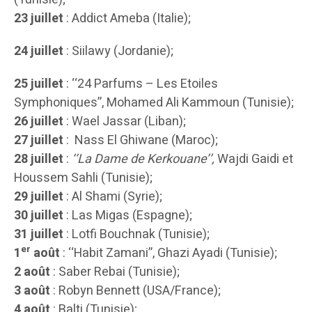
23 juillet
: Addict Ameba (Italie);
24 juillet
: Siilawy (Jordanie);
25 juillet
: ‘‘24 Parfums – Les Etoiles
Symphoniques’’, Mohamed Ali Kammoun (Tunisie);
26 juillet
: Wael Jassar (Liban);
27 juillet
: Nass El Ghiwane (Maroc);
28 juillet
:
‘‘La Dame de Kerkouane’’,
Wajdi Gaidi et
Houssem Sahli (Tunisie);
29 juillet
: Al Shami (Syrie);
30 juillet
: Las Migas (Espagne);
31 juillet
: Lotfi Bouchnak (Tunisie);
er
1
août
: ‘‘Habit Zamani’’, Ghazi Ayadi (Tunisie);
2 août
: Saber Rebai (Tunisie);
3 août
: Robyn Bennett (USA/France);
4 août
: Balti (Tunisie);