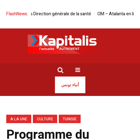
 tête de la Direction générale de la santé
FlashNews:
OM – Atalanta en live streamin
أنباء تونس
A LA UNE
CULTURE
TUNISIE
Programme du