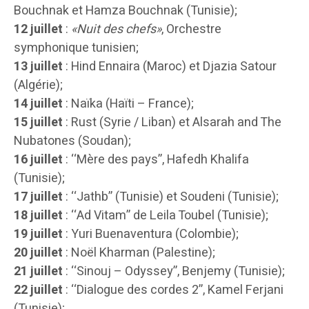
Bouchnak et Hamza Bouchnak (Tunisie);
12 juillet
:
«Nuit des chefs»
, Orchestre
symphonique tunisien;
13 juillet
: Hind Ennaira (Maroc) et Djazia Satour
(Algérie);
14 juillet
: Naïka (Haïti – France);
15 juillet
: Rust (Syrie / Liban) et Alsarah and The
Nubatones (Soudan);
16 juillet
: ‘‘Mère des pays’’, Hafedh Khalifa
(Tunisie);
17 juillet
: ‘‘Jathb’’ (Tunisie) et Soudeni (Tunisie);
18 juillet
: ‘‘Ad Vitam’’ de Leila Toubel (Tunisie);
19 juillet
: Yuri Buenaventura (Colombie);
20 juillet
: Noël Kharman (Palestine);
21 juillet
: ‘‘Sinouj – Odyssey’’, Benjemy (Tunisie);
22 juillet
: ‘‘Dialogue des cordes 2’’, Kamel Ferjani
(Tunisie);