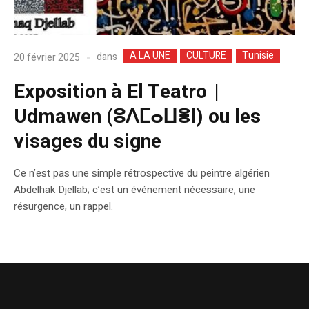
A LA UNE
CULTURE
Tunisie
dans
20 février 2025
Exposition à El Teatro |
Udmawen (ⵓⴷⵎⴰⵡⴻⵏ) ou les
visages du signe
Ce n’est pas une simple rétrospective du peintre algérien
Abdelhak Djellab; c’est un événement nécessaire, une
résurgence, un rappel.