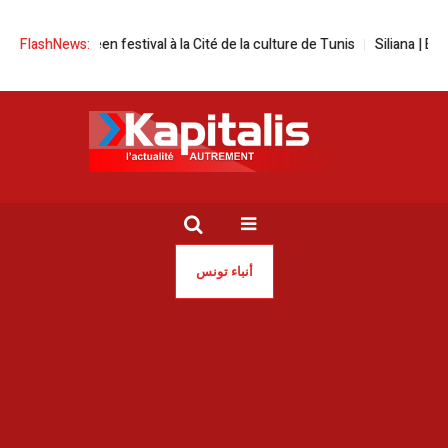
Human screen festival à la Cité de la culture de Tunis
FlashNews:
Siliana | En 20
أنباء تونس