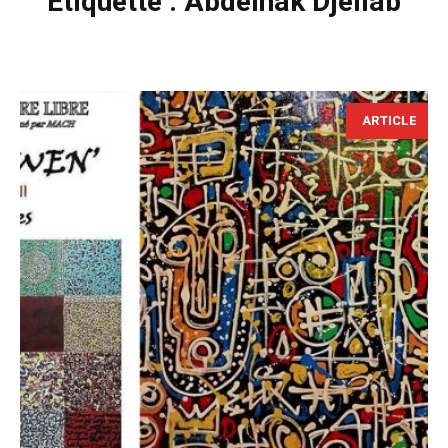
Étiquette :
Abdelhak Djellab
ARTICLE