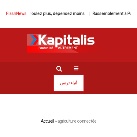
FlashNews:
Avec Kia, roulez plus, dépensez moins
Rassemblement à Paris po
أنباء تونس
Accueil
»
agriculture connectée