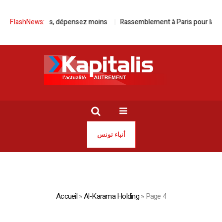
 roulez plus, dépensez moins
FlashNews:
Rassemblement à Paris pour la libérat
أنباء تونس
Accueil
»
Al-Karama Holding
»
Page 4