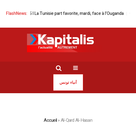
FlashNews:
CAN 2025 l La Tunisie part favorite, mardi, face à l’Ouganda
CAN 20
أنباء تونس
Accueil
»
Al-Qard Al-Hasan