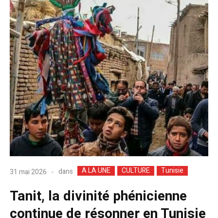
A LA UNE
CULTURE
Tunisie
dans
31 mai 2026
Tanit, la divinité phénicienne
continue de résonner en Tunisie