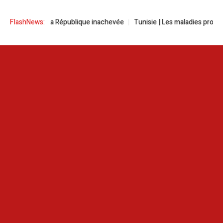
Tunisie | La République inachevée
FlashNews:
Tunisie | Les maladies professio