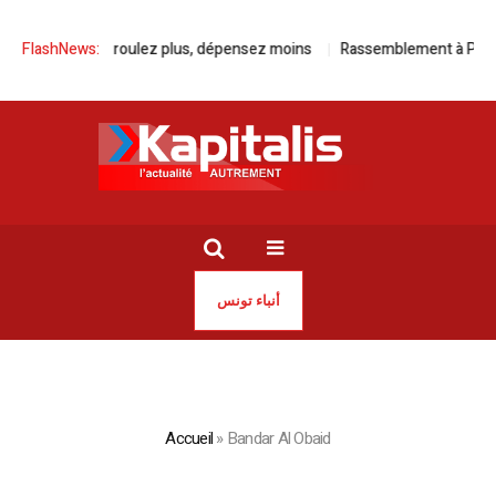
FlashNews:
Avec Kia, roulez plus, dépensez moins
Rassemblement à Paris po
أنباء تونس
Accueil
»
Bandar Al Obaid