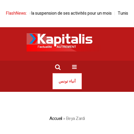
once la suspension de ses activités pour un mois
FlashNews:
Tunisie | Sayed Fe
أنباء تونس
Accueil
»
Beya Zardi