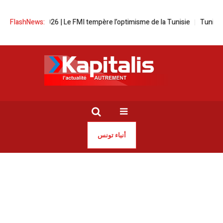
oissance 2026 | Le FMI tempère l’optimisme de la Tunisie
FlashNews:
Tunisie | L
أنباء تونس