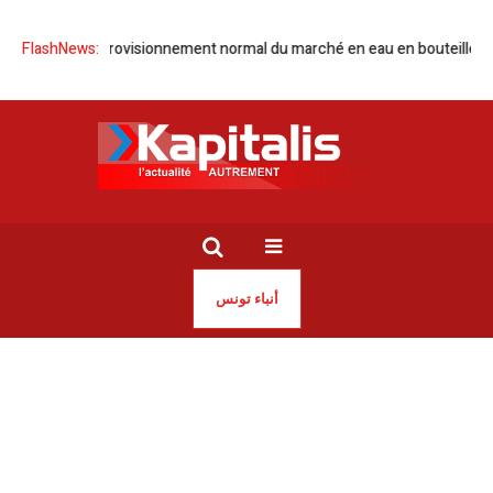
e l’approvisionnement normal du marché en eau en bouteille
FlashNews:
Football |
أنباء تونس