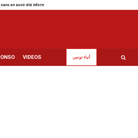
s en avoir été informée
Green Forward pour accélérer la transition verte 
CONSO
VIDEOS
أنباء تونس