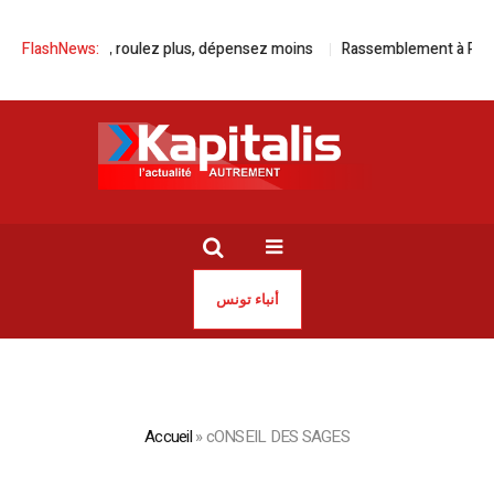
FlashNews:
Avec Kia, roulez plus, dépensez moins
Rassemblement à Paris po
أنباء تونس
Accueil
»
cONSEIL DES SAGES