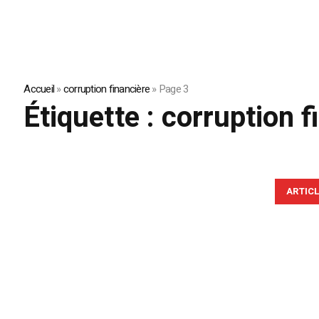
Accueil
»
corruption financière
»
Page 3
Étiquette :
corruption f
ARTIC