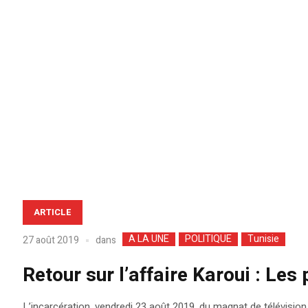
ARTICLE
A LA UNE
POLITIQUE
Tunisie
dans
27 août 2019
Retour sur l’affaire Karoui : Les 
L’incarcération, vendredi 23 août 2019, du magnat de télévision