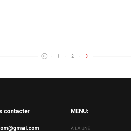
1
2
3
s contacter
MENU:
s.com@gmail.com
A LA UNE