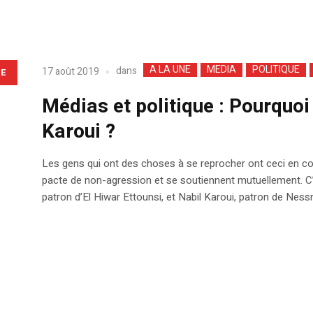
A LA UNE
MEDIA
POLITIQUE
dans
17 août 2019
LE
Médias et politique : Pourquoi
Karoui ?
Les gens qui ont des choses à se reprocher ont ceci en comm
pacte de non-agression et se soutiennent mutuellement. C’
patron d’El Hiwar Ettounsi, et Nabil Karoui, patron de Nessm