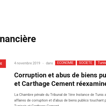
inancière
ECONOMIE
SOCIETE
Tunis
dans
4 novembre 2019
LE
Corruption et abus de biens pub
et Carthage Cement réexaminée
La Chambre pénale du Tribunal de 1ère Instance de Tunis 
affaires de corruption et d’abus de biens publics touchant
Tunisair et Carthage Cement.