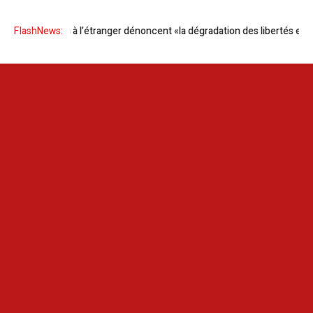
es Tunisiens à l’étranger dénoncent «la dégradation des libertés et des d
FlashNews: