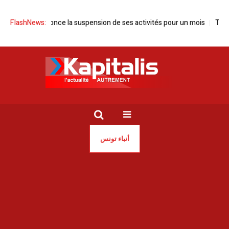
isie annonce la suspension de ses activités pour un mois
FlashNews:
Tunisie |
أنباء تونس