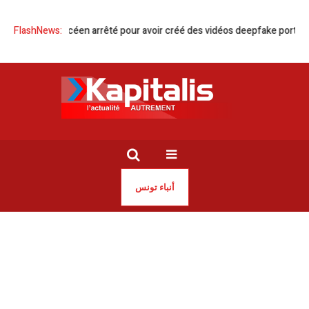
e | Un lycéen arrêté pour avoir créé des vidéos deepfake portant attein
FlashNews:
أنباء تونس