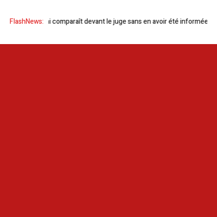
a Dahmani comparaît devant le juge sans en avoir été informée
FlashNews:
Green 