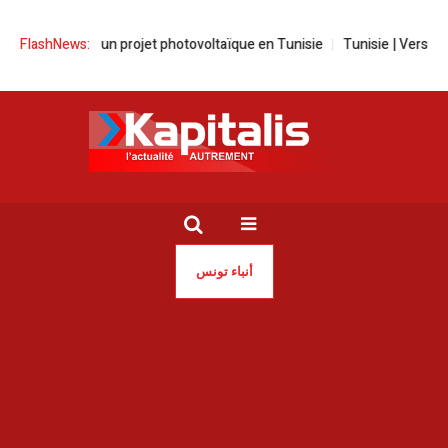
uferco lance un projet photovoltaïque en Tunisie
FlashNews:
Tunisie | Vers une uti
أنباء تونس