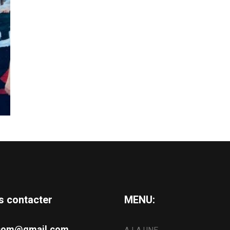
s contacter
MENU:
s.com@gmail.com