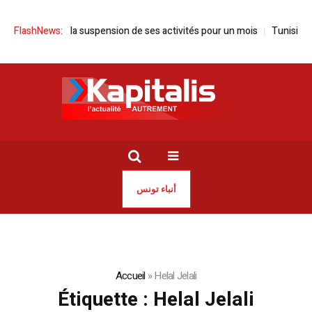
 la suspension de ses activités pour un mois
FlashNews:
Tunisie | Sayed Ferjani
أنباء تونس
Accueil
»
Helal Jelali
Étiquette :
Helal Jelali