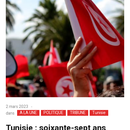
2 mars 2023
A LA UNE
POLITIQUE
TRIBUNE
Tunisie
dans
Tunisie : soixante-sept ans