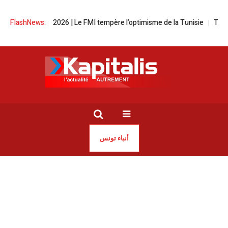
Croissance 2026 | Le FMI tempère l’optimisme de la Tunisie
FlashNews:
Tunisie 
أنباء تونس