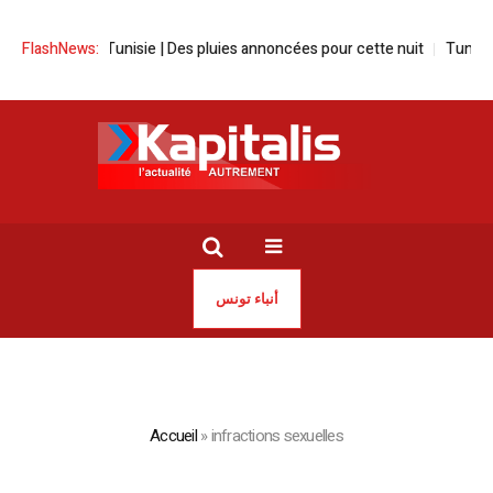
FlashNews:
Météo-Tunisie | Des pluies annoncées pour cette nuit
Tunisie | I
أنباء تونس
Accueil
»
infractions sexuelles