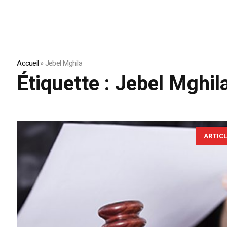
Accueil
»
Jebel Mghila
Étiquette :
Jebel Mghil
ARTIC