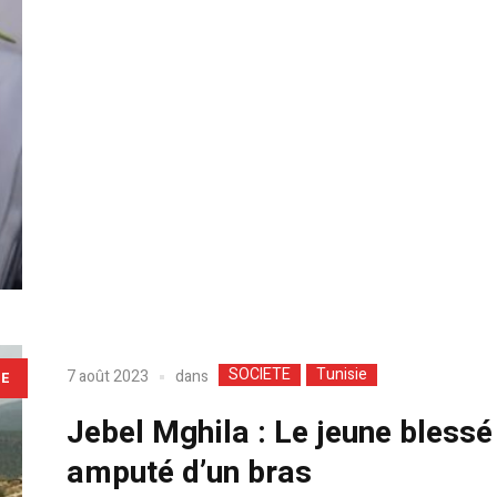
SOCIETE
Tunisie
dans
7 août 2023
LE
Jebel Mghila : Le jeune blessé
amputé d’un bras