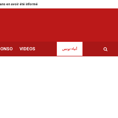
en avoir été informée
Green Forward pour accélérer la transition verte e
CONSO
VIDEOS
أنباء تونس