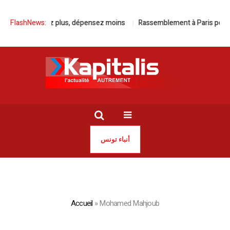
ia, roulez plus, dépensez moins
FlashNews:
Rassemblement à Paris pour la libé
أنباء تونس
Accueil
»
Mohamed Mahjoub