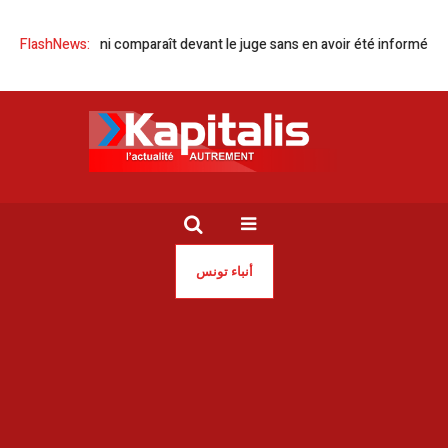
Sonia Dahmani comparaît devant le juge sans en avoir été informée
FlashNews:
G
أنباء تونس