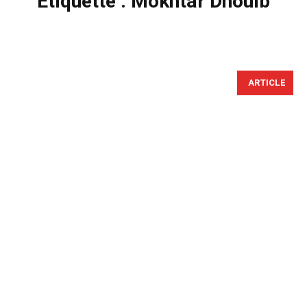
Étiquette :
Mokhtar Dhouib
ARTICLE