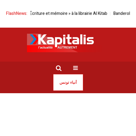
ctures | « Écriture et mémoire » à la librairie Al Kitab
FlashNews:
Banderole sexist
أنباء تونس