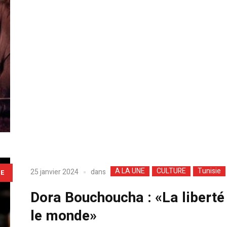
A LA UNE
CULTURE
Tunisie
dans
25 janvier 2024
LE
Dora Bouchoucha : «La libert
le monde»