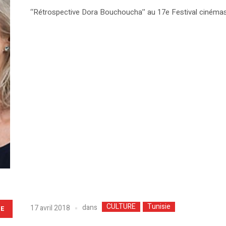
‘‘Rétrospective Dora Bouchoucha’’ au 17e Festival cinéma
CULTURE
Tunisie
dans
17 avril 2018
LE