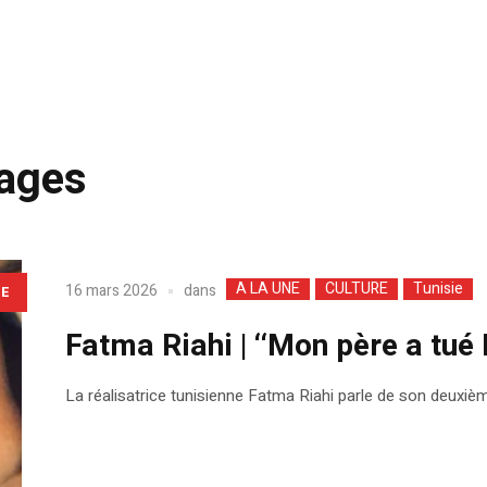
ages
A LA UNE
CULTURE
Tunisie
dans
16 mars 2026
LE
Fatma Riahi | ‘‘Mon père a tué 
La réalisatrice tunisienne Fatma Riahi parle de son deuxiè