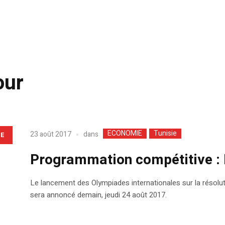
our
ECONOMIE
Tunisie
dans
23 août 2017
LE
Programmation compétitive : 
Le lancement des Olympiades internationales sur la résol
sera annoncé demain, jeudi 24 août 2017.