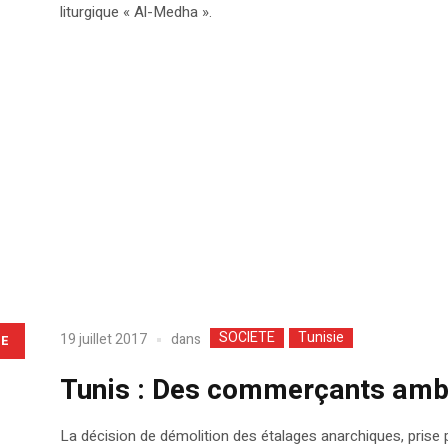
liturgique « Al-Medha ».
SOCIETE
Tunisie
dans
19 juillet 2017
LE
Tunis : Des commerçants ambu
La décision de démolition des étalages anarchiques, prise