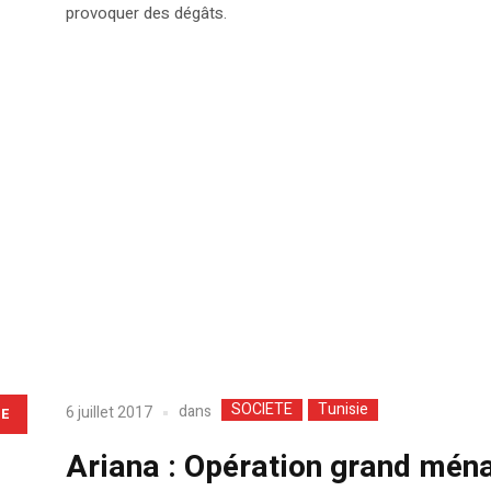
provoquer des dégâts.
SOCIETE
Tunisie
dans
6 juillet 2017
LE
Ariana : Opération grand ména