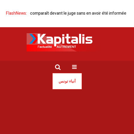
ia Dahmani comparaît devant le juge sans en avoir été informée
FlashNews:
Green
أنباء تونس