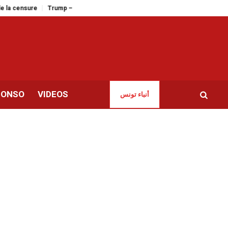
a censure
Trump – Mamdani | Deux visions de l’Amérique se font face !
CONSO
VIDEOS
أنباء تونس