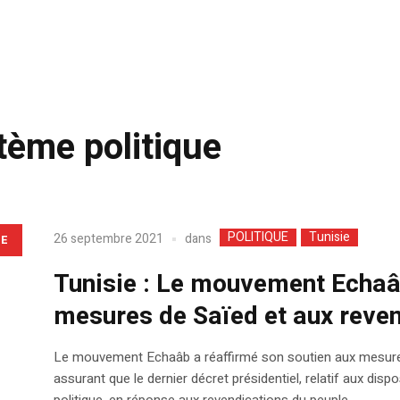
tème politique
POLITIQUE
Tunisie
dans
26 septembre 2021
LE
Tunisie : Le mouvement Echaâ
mesures de Saïed et aux reven
Le mouvement Echaâb a réaffirmé son soutien aux mesures 
assurant que le dernier décret présidentiel, relatif aux dis
politique, en réponse aux revendications du peuple.