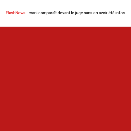
FlashNews:
Sonia Dahmani comparaît devant le juge sans en avoir été informée