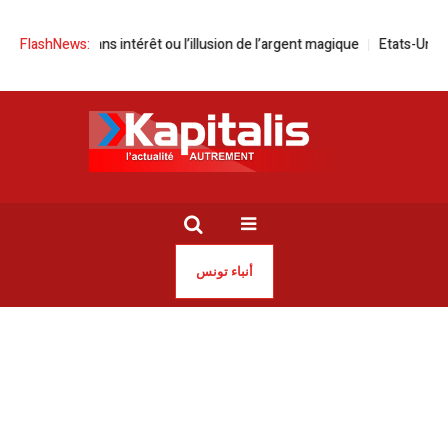
 Un prêt sans intérêt ou l’illusion de l’argent magique
FlashNews:
Etats-Unis – Iran
أنباء تونس