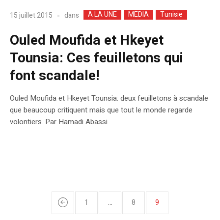
A LA UNE
MEDIA
Tunisie
dans
15 juillet 2015
Ouled Moufida et Hkeyet
Tounsia: Ces feuilletons qui
font scandale!
Ouled Moufida et Hkeyet Tounsia: deux feuilletons à scandale
que beaucoup critiquent mais que tout le monde regarde
volontiers. Par Hamadi Abassi
1
…
8
9