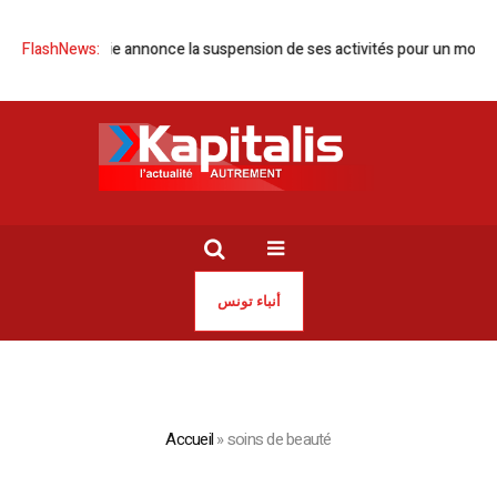
OMCT Tunisie annonce la suspension de ses activités pour un mois
FlashNews:
T
أنباء تونس
Accueil
»
soins de beauté