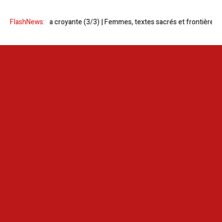
a croyante (3/3) | Femmes, textes sacrés et frontière laïque
FlashNews:
Mondial 2