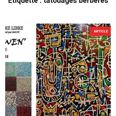
Étiquette :
tatouages berbères
ARTICLE