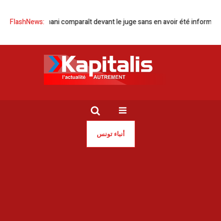
Sonia Dahmani comparaît devant le juge sans en avoir été informée
FlashNews:
أنباء تونس