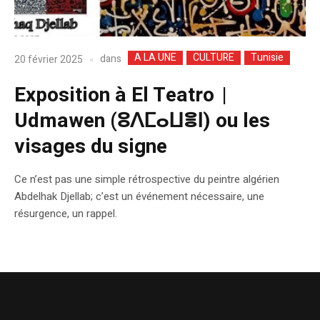
A LA UNE
CULTURE
Tunisie
dans
20 février 2025
Exposition à El Teatro |
Udmawen (ⵓⴷⵎⴰⵡⴻⵏ) ou les
visages du signe
Ce n’est pas une simple rétrospective du peintre algérien
Abdelhak Djellab; c’est un événement nécessaire, une
résurgence, un rappel.