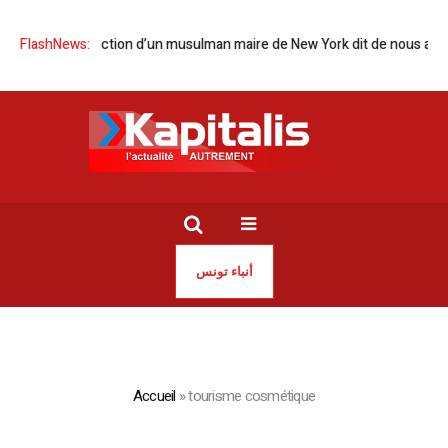
Ce que l’élection d’un musulman maire de New York dit de nous autre
FlashNews:
أنباء تونس
Accueil
»
tourisme cosmétique