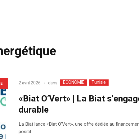
nergétique
ECONOMIE
Tunisie
dans
2 avril 2026
LE
«Biat O’Vert» | La Biat s’enga
durable
La Biat lance «Biat O’Vert», une offre dédiée au financem
positif.