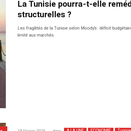
La Tunisie pourra-t-elle remédi
structurelles ?
Les fragilités de la Tunisie selon Moody’s : déficit budgét
limité aux marchés.
A LA UNE
ECONOMIE
Tunisie