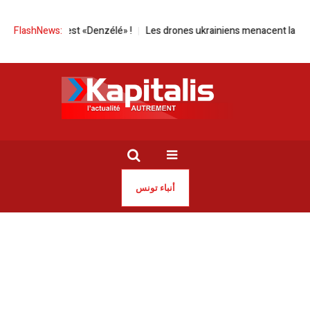
l est «Denzélé» !
FlashNews:
Les drones ukrainiens menacent la vie de Poutine
أنباء تونس