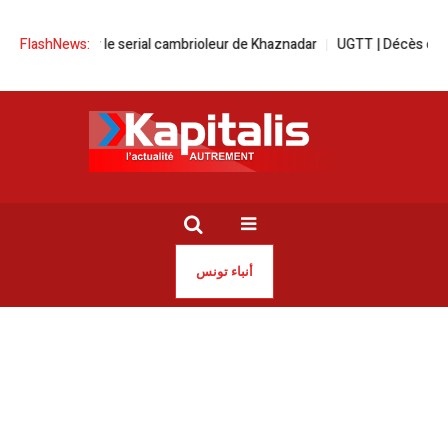
 cavale pour le serial cambrioleur de Khaznadar
FlashNews:
UGTT | Décès de Chams
أنباء تونس