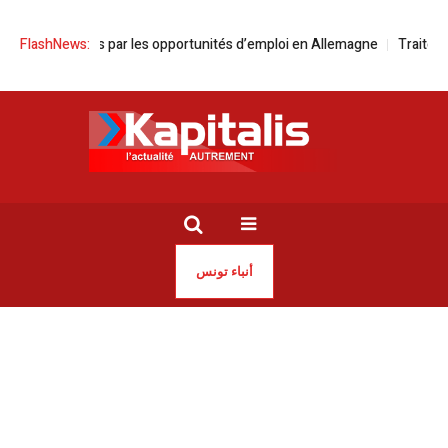
isiens attirés par les opportunités d’emploi en Allemagne
FlashNews:
Traitement 
أنباء تونس