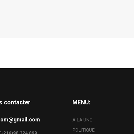
s contacter
MENU:
s.com@gmail.com
A LA UNE
POLITIQUE
: (+216)98.324.899