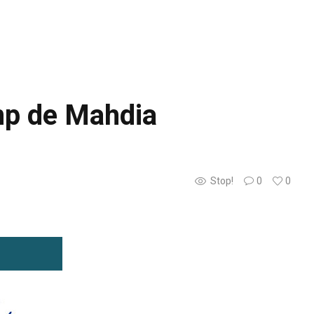
amp de Mahdia
Stop!
0
0