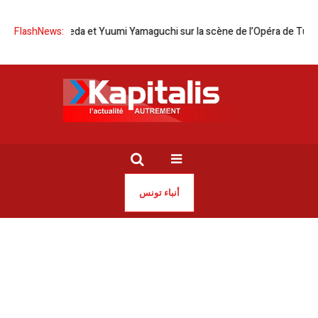
ko Maeda et Yuumi Yamaguchi sur la scène de l’Opéra de Tunis
FlashNews:
Tunis
أنباء تونس